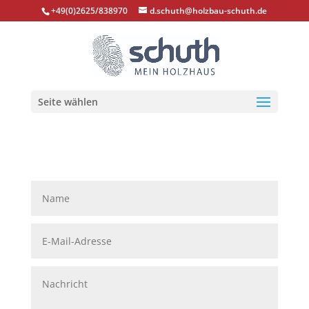
+49(0)2625/838970
d.schuth@holzbau-schuth.de
Seite wählen